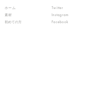
ホーム
Twitter
素材
Instagram
初めての方
Facebook
​クリエイティブ広場
impro(旧)​
​特典プログラム
ブログ(旧)
​商品の販売
よくある質問
​運営からのお知らせ
お問い合わせ
​販売に関する規約
​ご意見・ご要望
​ご意見・ご要望の回答
特定商取引法に基づく表示
​プライバシーポリシー