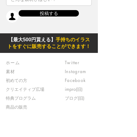
投稿する
【最大500円貰える】
手持ちのイラス
トをすぐに販売することができます！
ホーム
Twitter
素材
Instagram
初めての方
Facebook
​クリエイティブ広場
impro(旧)​
​特典プログラム
ブログ(旧)
​商品の販売
よくある質問
​運営からのお知らせ
お問い合わせ