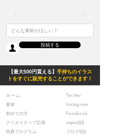
投稿する
【最大500円貰える】
手持ちのイラス
トをすぐに販売することができます！
ホーム
Twitter
素材
Instagram
初めての方
Facebook
​クリエイティブ広場
impro(旧)​
​特典プログラム
ブログ(旧)