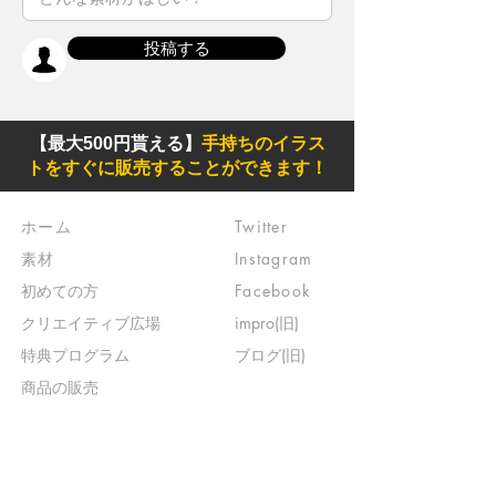
投稿する
【最大500円貰える】
手持ちのイラス
トをすぐに販売することができます！
ホーム
Twitter
素材
Instagram
初めての方
Facebook
​クリエイティブ広場
impro(旧)​
​特典プログラム
ブログ(旧)
​商品の販売
よくある質問
​運営からのお知らせ
お問い合わせ