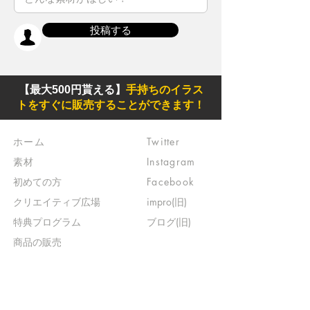
投稿する
【最大500円貰える】
手持ちのイラス
トをすぐに販売することができます！
ホーム
Twitter
素材
Instagram
初めての方
Facebook
​クリエイティブ広場
impro(旧)​
​特典プログラム
ブログ(旧)
​商品の販売
よくある質問
​運営からのお知らせ
お問い合わせ