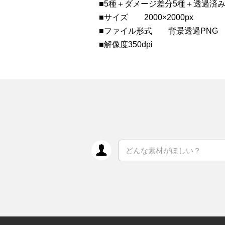
■5種＋ダメージ差分5種＋透過済
■サイズ 2000×2000px
■ファイル形式 背景透過PNG
■解像度350dpi