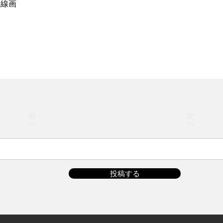
み線画
前
次
へ
へ
投稿する