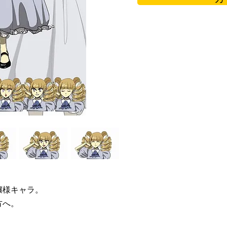
嬢様キャラ。
方へ。