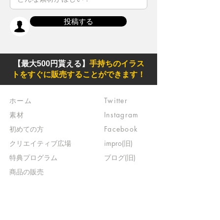
投稿する
【最大500円貰える】
手持ちのイラス
トをすぐに販売することができます！
ホーム
Twitter
素材
Instagram
初めての方
Facebook
​クリエイティブ広場
impro(旧)​
​特典プログラム
ブログ(旧)
​商品の販売
よくある質問
​運営からのお知らせ
お問い合わせ