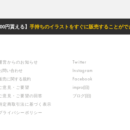
00円貰える】
手持ちのイラストをすぐに販売することがで
サポート
リンク
​運営からのお知らせ
Twitter
お問い合わせ
Instagram
​販売に関する規約
Facebook
​ご意見・ご要望
impro(旧)​
​ご意見・ご要望の回答
ブログ(旧)
特定商取引法に基づく表示
​プライバシーポリシー