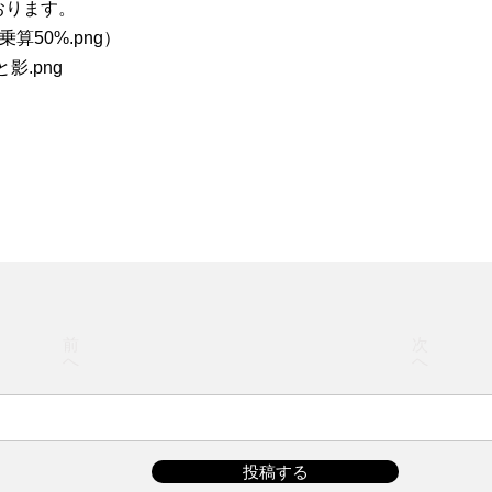
おります。
算50%.png）
影.png
前
次
へ
へ
投稿する