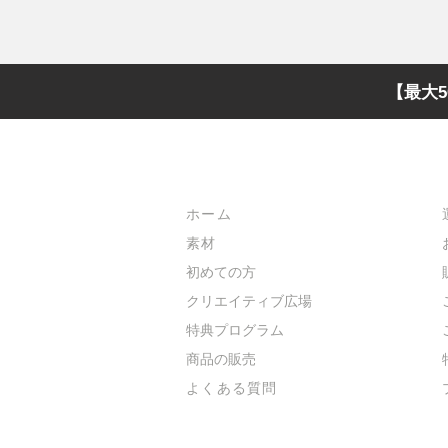
【最大5
メインメニュー
ホーム
素材
初めての方
​クリエイティブ広場
​特典プログラム
​商品の販売
よくある質問