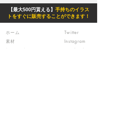
【最大500円貰える】
手持ちのイラス
トをすぐに販売することができます！
ホーム
Twitter
素材
Instagram
初めての方
Facebook
​クリエイティブ広場
impro(旧)​
​特典プログラム
ブログ(旧)
​商品の販売
よくある質問
​運営からのお知らせ
お問い合わせ
​販売に関する規約
​ご意見・ご要望
​ご意見・ご要望の回答