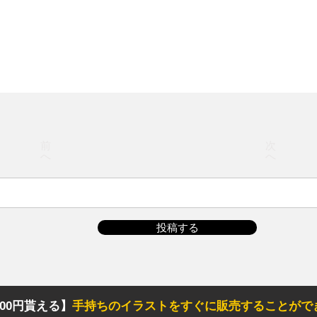
前
次
へ
へ
投稿する
00円貰える】
手持ちのイラストをすぐに販売することがで