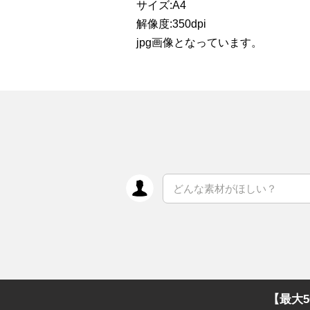
サイズ:A4
解像度:350dpi
jpg画像となっています。
【最大5