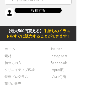
投稿する
【最大500円貰える】
手持ちのイラス
トをすぐに販売することができます！
ホーム
Twitter
素材
Instagram
初めての方
Facebook
​クリエイティブ広場
impro(旧)​
​特典プログラム
ブログ(旧)
​商品の販売
よくある質問
​運営からのお知らせ
お問い合わせ