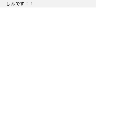
しみです！！
OOSAWA
2022年5月18日
【如月のあさん】ボスキャラですか！
そんな位置にいそうって言ってくれて
とても嬉しいです！そうですね、左下
の子だけ少しおしゃれしちゃいました
ｗ
投稿する
【最大500円貰える】
手持ちのイラス
トをすぐに販売することができます！