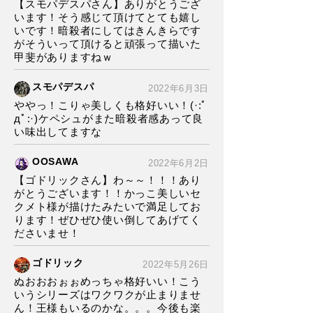
【スモパデスパさん】ありがとうござ
います！そう感じて頂けてとても嬉し
いです！暗殺者にしてはきんきらです
がそういって頂けると頑張って描いた
甲斐がありますねｗ
スモパデスパ
2022年6月3日
ややっ！こりゃ美しくも格好いい！(·:ﾟ
дﾟ:·)ケペシュがまた暗殺者感あって良
い味出してますな
OOSAWA
2022年6月2日
【ゴドリックさん】わ～～！！！あり
がとうございます！！かっこ美しいセ
クメト様が描けたみたいで満足してお
ります！ぜひぜひ使い倒してあげてく
ださいませ！
ゴドリック
2022年5月26日
ぬおおおぉぉめっちゃ格好いい！こう
いうシリーズはワクワクが止まりませ
ん！王様もいるのかな。。。今後も楽