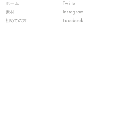
ホーム
Twitter
素材
Instagram
初めての方
Facebook
​クリエイティブ広場
impro(旧)​
​特典プログラム
ブログ(旧)
​商品の販売
よくある質問
​運営からのお知らせ
お問い合わせ
​販売に関する規約
​ご意見・ご要望
​ご意見・ご要望の回答
特定商取引法に基づく表示
​プライバシーポリシー
お得なメルマガ