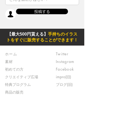
投稿する
【最大500円貰える】
手持ちのイラス
トをすぐに販売することができます！
ホーム
Twitter
素材
Instagram
初めての方
Facebook
​クリエイティブ広場
impro(旧)​
​特典プログラム
ブログ(旧)
​商品の販売
よくある質問
​運営からのお知らせ
お問い合わせ