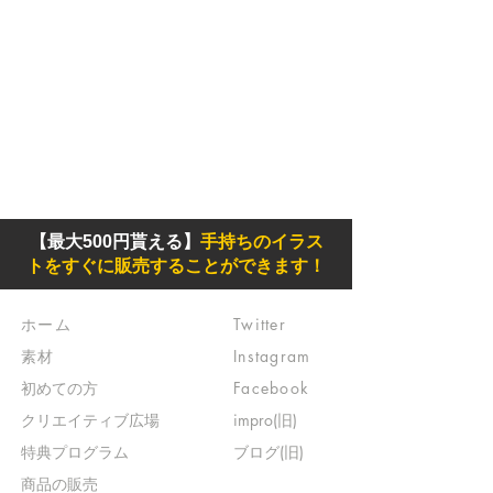
【最大500円貰える】
手持ちのイラス
トをすぐに販売することができます！
ホーム
Twitter
素材
Instagram
初めての方
Facebook
​クリエイティブ広場
impro(旧)​
​特典プログラム
ブログ(旧)
​商品の販売