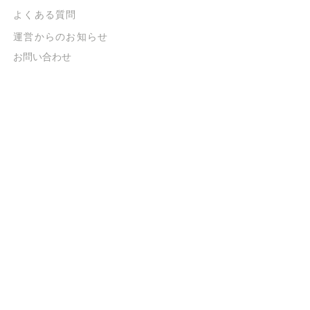
よくある質問
​運営からのお知らせ
お問い合わせ
​販売に関する規約
​ご意見・ご要望
​ご意見・ご要望の回答
特定商取引法に基づく表示
​プライバシーポリシー
お得なメルマガ
登録するだけで
500ポイントGET！
送信