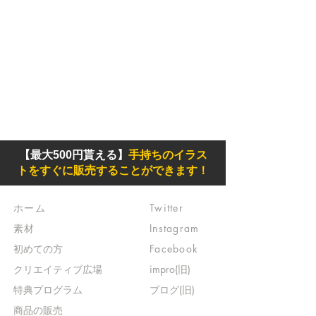
【最大500円貰える】
手持ちのイラス
トをすぐに販売することができます！
ホーム
Twitter
素材
Instagram
初めての方
Facebook
​クリエイティブ広場
impro(旧)​
​特典プログラム
ブログ(旧)
​商品の販売