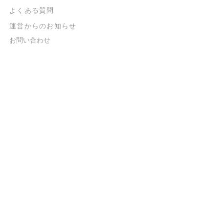
よくある質問
​運営からのお知らせ
お問い合わせ
​販売に関する規約
​ご意見・ご要望
​ご意見・ご要望の回答
特定商取引法に基づく表示
​プライバシーポリシー
お得なメルマガ
登録するだけで
500ポイントGET！
送信