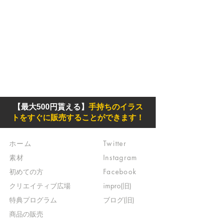
【最大500円貰える】
手持ちのイラス
トをすぐに販売することができます！
ホーム
Twitter
素材
Instagram
初めての方
Facebook
​クリエイティブ広場
impro(旧)​
​特典プログラム
ブログ(旧)
​商品の販売