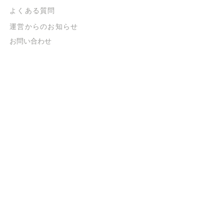
よくある質問
​運営からのお知らせ
お問い合わせ
​販売に関する規約
​ご意見・ご要望
​ご意見・ご要望の回答
特定商取引法に基づく表示
​プライバシーポリシー
お得なメルマガ
登録するだけで
500ポイントGET！
送信