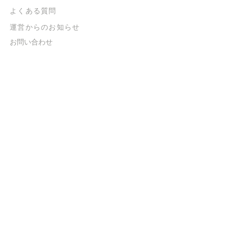
よくある質問
​運営からのお知らせ
お問い合わせ
​販売に関する規約
​ご意見・ご要望
​ご意見・ご要望の回答
特定商取引法に基づく表示
​プライバシーポリシー
お得なメルマガ
登録するだけで
500ポイントGET！
送信