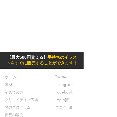
【最大500円貰える】
手持ちのイラス
トをすぐに販売することができます！
ホーム
Twitter
素材
Instagram
初めての方
Facebook
​クリエイティブ広場
impro(旧)​
​特典プログラム
ブログ(旧)
​商品の販売