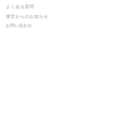
よくある質問
​運営からのお知らせ
お問い合わせ
​販売に関する規約
​ご意見・ご要望
​ご意見・ご要望の回答
特定商取引法に基づく表示
​プライバシーポリシー
お得なメルマガ
登録するだけで
500ポイントGET！
送信