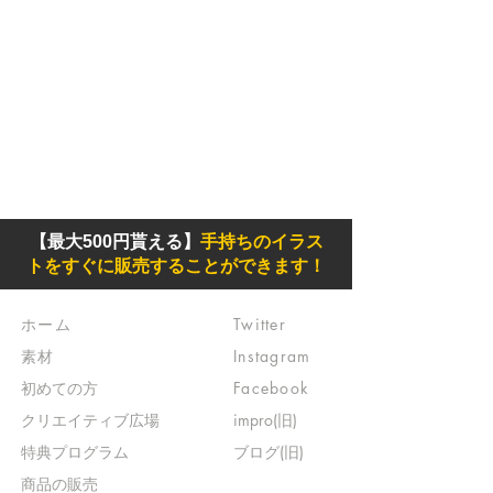
【最大500円貰える】
手持ちのイラス
トをすぐに販売することができます！
ホーム
Twitter
素材
Instagram
初めての方
Facebook
​クリエイティブ広場
impro(旧)​
​特典プログラム
ブログ(旧)
​商品の販売