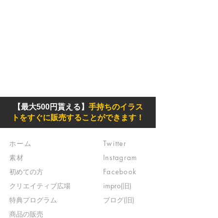
【最大500円貰える】
手持ちのイラス
トをすぐに販売することができます！
ホーム
Twitter
素材
Instagram
初めての方
Facebook
​クリエイティブ広場
impro(旧)​
​特典プログラム
ブログ(旧)
​商品の販売