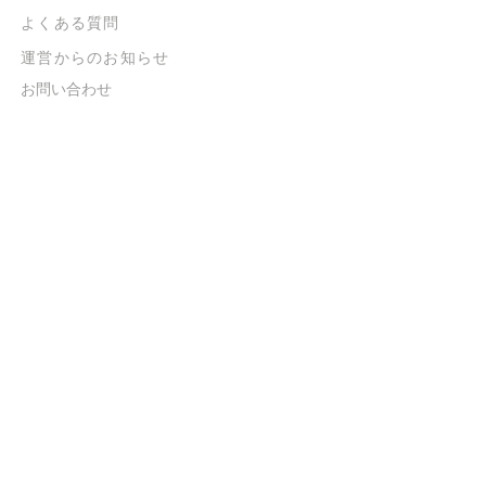
よくある質問
​運営からのお知らせ
お問い合わせ
​販売に関する規約
​ご意見・ご要望
​ご意見・ご要望の回答
特定商取引法に基づく表示
​プライバシーポリシー
お得なメルマガ
登録するだけで
500ポイントGET！
送信