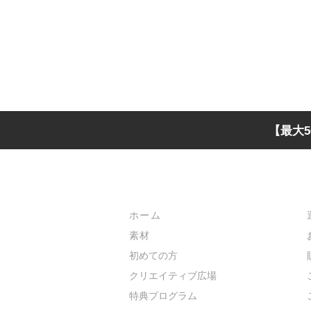
【最大5
メインメニュー
ホーム
素材
初めての方
​クリエイティブ広場
​特典プログラム