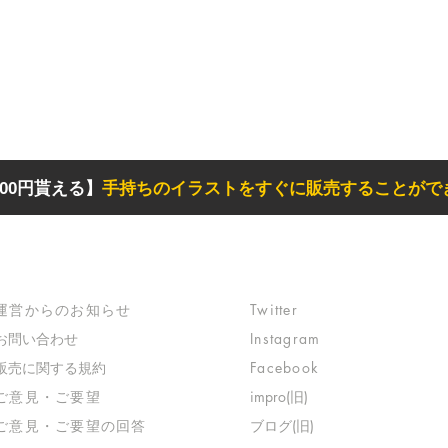
00円貰える】
手持ちのイラストをすぐに販売することがで
サポート
リンク
​運営からのお知らせ
Twitter
お問い合わせ
Instagram
​販売に関する規約
Facebook
​ご意見・ご要望
impro(旧)​
​ご意見・ご要望の回答
ブログ(旧)