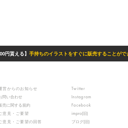
00円貰える】
手持ちのイラストをすぐに販売することがで
サポート
リンク
​運営からのお知らせ
Twitter
お問い合わせ
Instagram
​販売に関する規約
Facebook
​ご意見・ご要望
impro(旧)​
​ご意見・ご要望の回答
ブログ(旧)