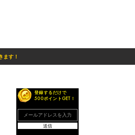
きます！
お得なメルマガ
登録するだけで
500ポイントGET！
送信