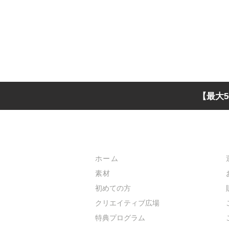
【最大5
メインメニュー
ホーム
素材
初めての方
​クリエイティブ広場
​特典プログラム