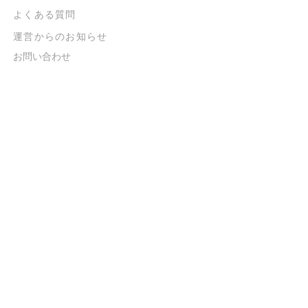
よくある質問
​運営からのお知らせ
お問い合わせ
​販売に関する規約
​ご意見・ご要望
​ご意見・ご要望の回答
特定商取引法に基づく表示
​プライバシーポリシー
お得なメルマガ
登録するだけで
500ポイントGET！
送信