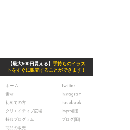
【最大500円貰える】
手持ちのイラス
トをすぐに販売することができます！
ホーム
Twitter
素材
Instagram
初めての方
Facebook
​クリエイティブ広場
impro(旧)​
​特典プログラム
ブログ(旧)
​商品の販売