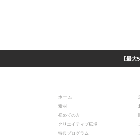
【最大5
メインメニュー
ホーム
素材
初めての方
​クリエイティブ広場
​特典プログラム