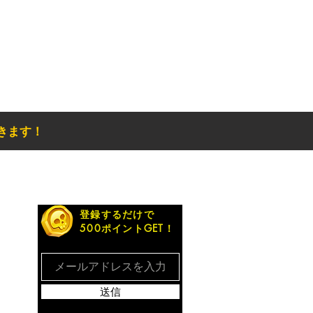
きます！
お得なメルマガ
登録するだけで
500ポイントGET！
送信