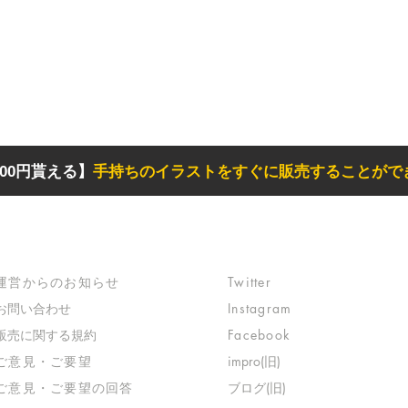
00円貰える】
手持ちのイラストをすぐに販売することがで
サポート
リンク
​運営からのお知らせ
Twitter
お問い合わせ
Instagram
​販売に関する規約
Facebook
​ご意見・ご要望
impro(旧)​
​ご意見・ご要望の回答
ブログ(旧)