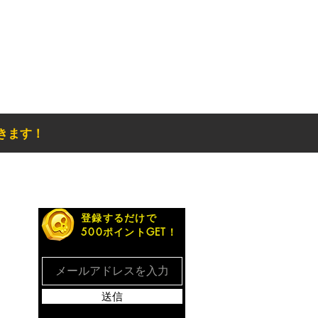
きます！
お得なメルマガ
登録するだけで
500ポイントGET！
送信