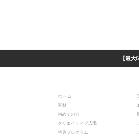
【最大5
メインメニュー
ホーム
素材
初めての方
​クリエイティブ広場
​特典プログラム