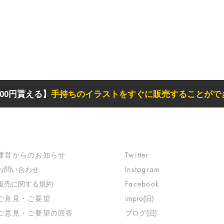
00円貰える】
手持ちのイラストをすぐに販売することがで
サポート
リンク
​運営からのお知らせ
Twitter
お問い合わせ
Instagram
​販売に関する規約
Facebook
​ご意見・ご要望
impro(旧)​
​ご意見・ご要望の回答
ブログ(旧)