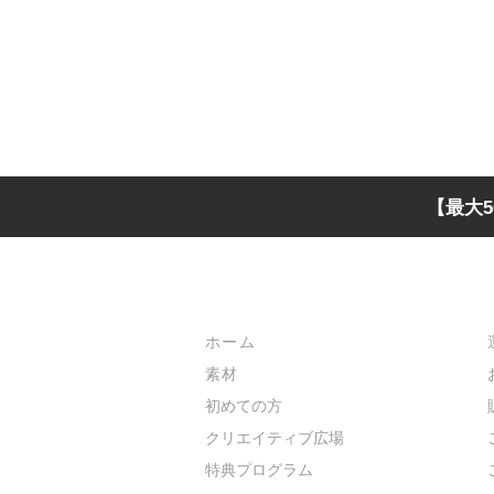
【最大5
メインメニュー
ホーム
素材
初めての方
​クリエイティブ広場
​特典プログラム