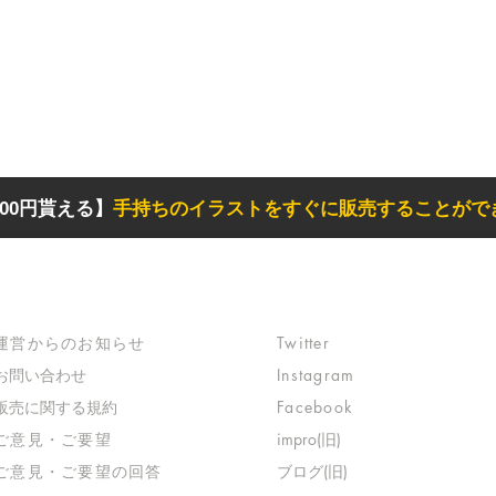
00円貰える】
手持ちのイラストをすぐに販売することがで
サポート
リンク
​運営からのお知らせ
Twitter
お問い合わせ
Instagram
​販売に関する規約
Facebook
​ご意見・ご要望
impro(旧)​
​ご意見・ご要望の回答
ブログ(旧)