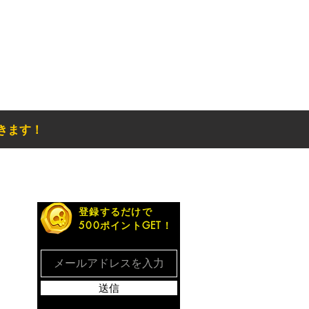
きます！
お得なメルマガ
登録するだけで
500ポイントGET！
送信