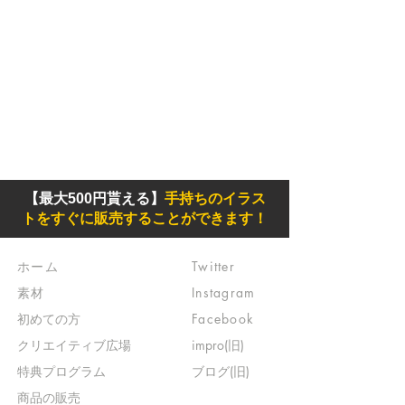
【最大500円貰える】
手持ちのイラス
トをすぐに販売することができます！
ホーム
Twitter
素材
Instagram
初めての方
Facebook
​クリエイティブ広場
impro(旧)​
​特典プログラム
ブログ(旧)
​商品の販売