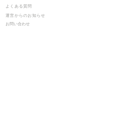
よくある質問
​運営からのお知らせ
お問い合わせ
​販売に関する規約
​ご意見・ご要望
​ご意見・ご要望の回答
特定商取引法に基づく表示
​プライバシーポリシー
お得なメルマガ
登録するだけで
500ポイントGET！
送信