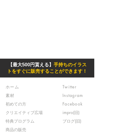
【最大500円貰える】
手持ちのイラス
トをすぐに販売することができます！
ホーム
Twitter
素材
Instagram
初めての方
Facebook
​クリエイティブ広場
impro(旧)​
​特典プログラム
ブログ(旧)
​商品の販売