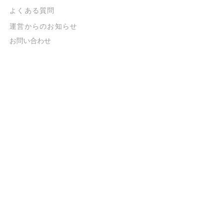
よくある質問
​運営からのお知らせ
お問い合わせ
​販売に関する規約
​ご意見・ご要望
​ご意見・ご要望の回答
特定商取引法に基づく表示
​プライバシーポリシー
お得なメルマガ
登録するだけで
500ポイントGET！
送信