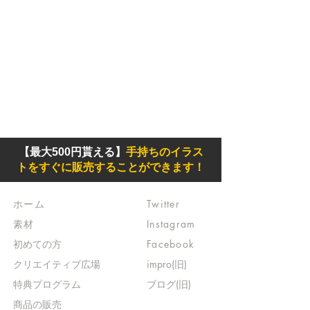
【最大500円貰える】
手持ちのイラス
トをすぐに販売することができます！
ホーム
Twitter
素材
Instagram
初めての方
Facebook
​クリエイティブ広場
impro(旧)​
​特典プログラム
ブログ(旧)
​商品の販売