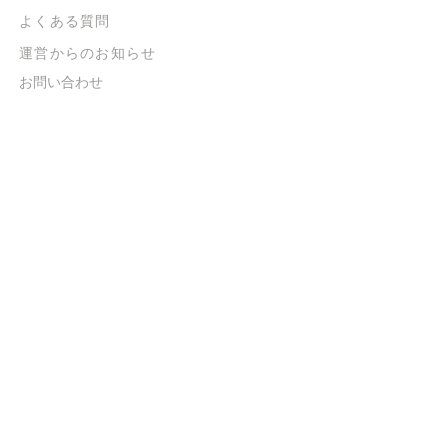
よくある質問
​運営からのお知らせ
お問い合わせ
​販売に関する規約
​ご意見・ご要望
​ご意見・ご要望の回答
特定商取引法に基づく表示
​プライバシーポリシー
お得なメルマガ
登録するだけで
500ポイントGET！
送信