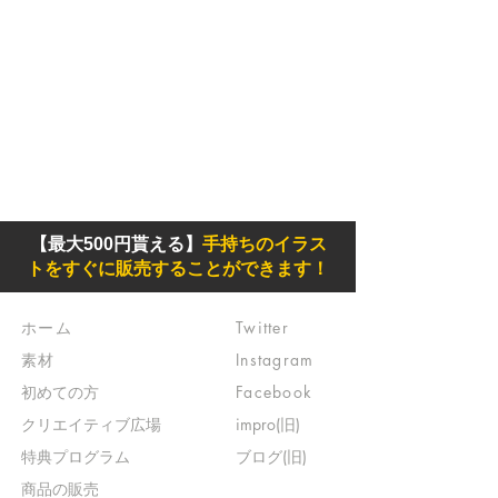
【最大500円貰える】
手持ちのイラス
トをすぐに販売することができます！
ホーム
Twitter
素材
Instagram
初めての方
Facebook
​クリエイティブ広場
impro(旧)​
​特典プログラム
ブログ(旧)
​商品の販売