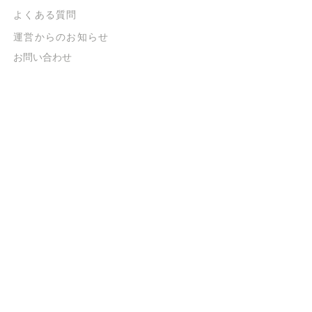
よくある質問
​運営からのお知らせ
お問い合わせ
​販売に関する規約
​ご意見・ご要望
​ご意見・ご要望の回答
特定商取引法に基づく表示
​プライバシーポリシー
お得なメルマガ
登録するだけで
500ポイントGET！
送信