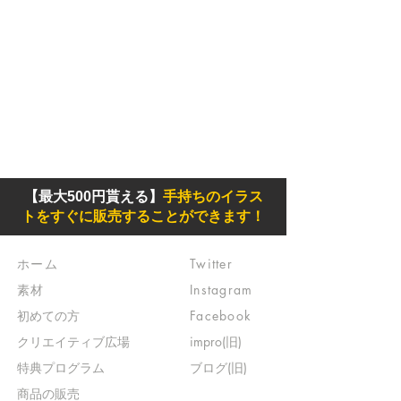
【最大500円貰える】
手持ちのイラス
トをすぐに販売することができます！
ホーム
Twitter
素材
Instagram
初めての方
Facebook
​クリエイティブ広場
impro(旧)​
​特典プログラム
ブログ(旧)
​商品の販売