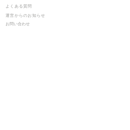
よくある質問
​運営からのお知らせ
お問い合わせ
​販売に関する規約
​ご意見・ご要望
​ご意見・ご要望の回答
特定商取引法に基づく表示
​プライバシーポリシー
お得なメルマガ
登録するだけで
500ポイントGET！
送信