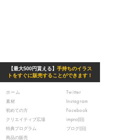
【最大500円貰える】
手持ちのイラス
トをすぐに販売することができます！
ホーム
Twitter
素材
Instagram
初めての方
Facebook
​クリエイティブ広場
impro(旧)​
​特典プログラム
ブログ(旧)
​商品の販売