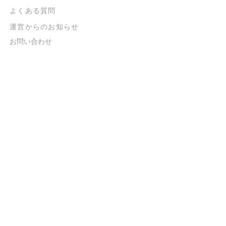
よくある質問
​運営からのお知らせ
お問い合わせ
​販売に関する規約
​ご意見・ご要望
​ご意見・ご要望の回答
特定商取引法に基づく表示
​プライバシーポリシー
お得なメルマガ
登録するだけで
500ポイントGET！
送信