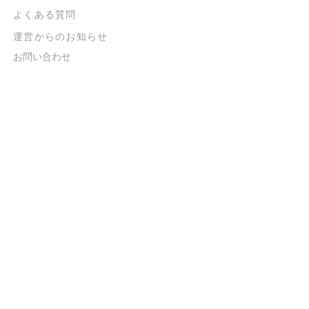
よくある質問
​運営からのお知らせ
お問い合わせ
​販売に関する規約
​ご意見・ご要望
​ご意見・ご要望の回答
特定商取引法に基づく表示
​プライバシーポリシー
お得なメルマガ
登録するだけで
500ポイントGET！
送信