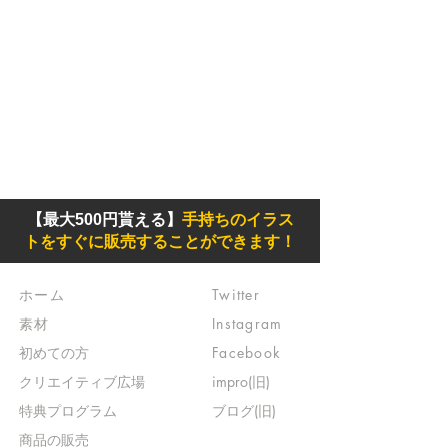
【最大500円貰える】
手持ちのイラス
トをすぐに販売することができます！
ホーム
Twitter
素材
Instagram
初めての方
Facebook
​クリエイティブ広場
impro(旧)​
​特典プログラム
ブログ(旧)
​商品の販売